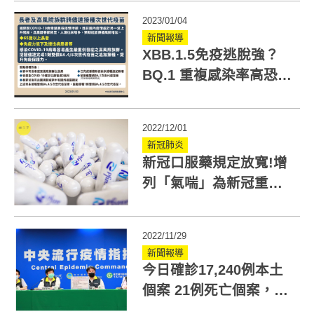
2023/01/04
新聞報導
XBB.1.5免疫逃脫強？
BQ.1 重複感染率高恐釀
大流行！次世代疫苗接
種QA一次看
2022/12/01
新冠肺炎
新冠口服藥規定放寬!增
列「氣喘」為新冠重症
風險因子 醫師可開立倍
拉維
2022/11/29
新聞報導
今日確診17,240例本土
個案 21例死亡個案，另
增29例境外移入