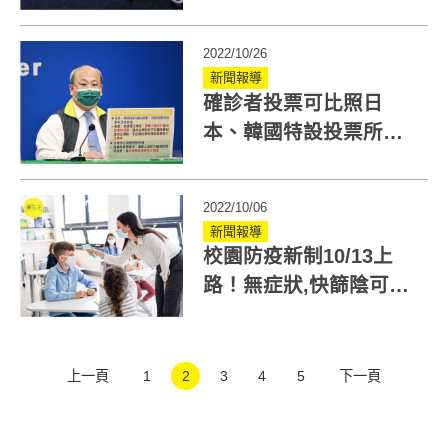
價疫苗資訊總整理！
2022/10/26
新聞報導
確診者投票可比照日
本、韓國特設投票所？
中選會：於法無據
2022/10/06
新聞報導
校園防疫新制10/13上
路！無症狀,快篩陰可到
校上課上班！確診請什
麼假？必知QA
上一頁
1
2
3
4
5
下一頁