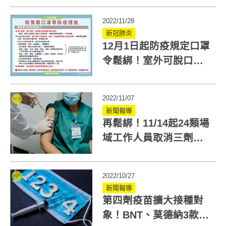
2022/11/28
新冠肺炎
12月1日起防疫規定口罩
令鬆綁！室外可脫口
罩、室內6條件也免戴
2022/11/07
新聞報導
再鬆綁！11/14起24類場
域工作人員取消三劑
令！不再強制打疫苗3劑
2022/10/27
新聞報導
第四劑疫苗擴大接種對
象！BNT、莫德納3款雙