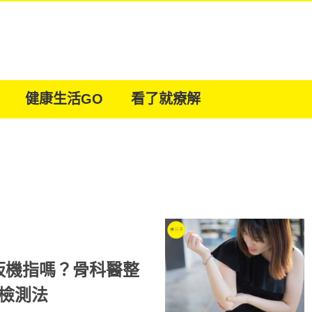
健康生活GO
看了就療解
扳機指嗎？骨科醫整
檢測法