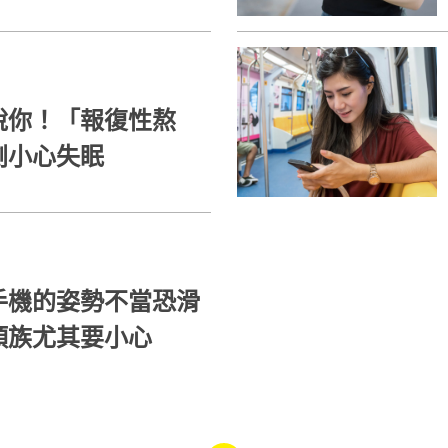
說你！「報復性熬
劇小心失眠
手機的姿勢不當恐滑
頭族尤其要小心