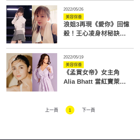
算
2022/05/26
美容保養
浪姐3再現《愛你》回憶
殺！王心凌身材秘訣靠
這些運動養成少女體態
2022/05/19
美容保養
《孟買女帝》女主角
Alia Bhatt 當紅寶萊塢
女神的10個體態保養祕
訣大公開
上一頁
1
下一頁