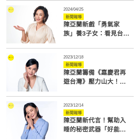
專利萃取
2024/04/25
新聞報導
陳亞蘭新戲「勇氣家
族」養3子女：看見台灣
女性堅強！要把最好獻
給全天下母親
2023/12/18
新聞報導
陳亞蘭籌備《嘉慶君再
遊台灣》壓力山大！金
鐘視帝陳亞蘭睡眠不足
靠兩招克服
2023/12/14
新聞報導
陳亞蘭新代言！幫助入
睡的秘密武器「好能眠
R⁺CP」讓你輕輕鬆鬆