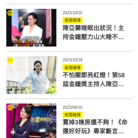
2023/10/20
新聞報導
陳亞蘭睡眠出狀況！主
持金鐘壓力山大睡不
著？笑說想太多會活不
下去
2023/10/19
新聞報導
不怕關節亮紅燈！第58
屆金鐘獎主持人陳亞蘭
「撐全場」就靠這營
養！
2023/04/10
新聞報導
賣掉3棟房還不夠！《命
運好好玩》專家斷言陳