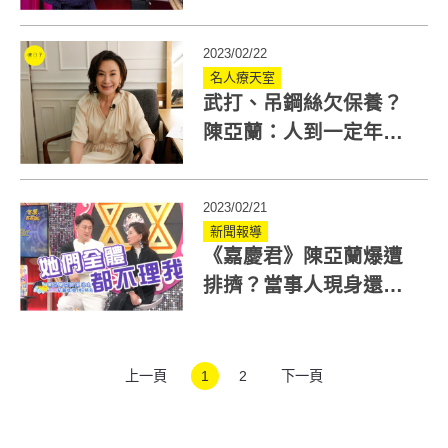
亞蘭再買房？勞碌命格
欠保養
2023/02/22
名人療天室
武打、吊鋼絲欠保養？
陳亞蘭：人到一定年紀
別虧待自己！
2023/02/21
新聞報導
《嘉慶君》陳亞蘭爆遭
排擠？當事人現身還原
真相！都為這原因
上一頁
1
2
下一頁