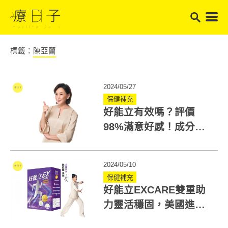
標籤：
陳亞蘭
2024/05/27
保健補充
好能立有效嗎？評價
98%滿意好感！成分、
哪裡買一次看
2024/05/10
保健補充
好能立EXCARE雙重助
力靈活穩固，美國進口
NEM蛋白聚醣，蛋殼膜