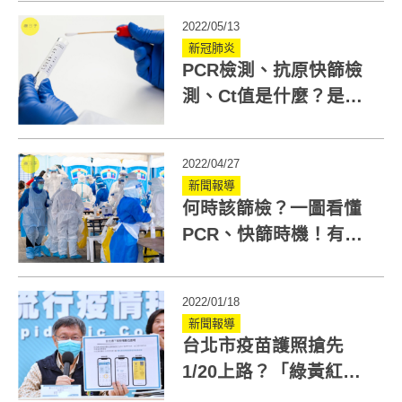
2022/05/13
新冠肺炎
PCR檢測、抗原快篩檢
測、Ct值是什麼？是高
還是低好？一張圖搞
懂！
2022/04/27
新聞報導
何時該篩檢？一圖看懂
PCR、快篩時機！有
「這一情況」才須至急
診就醫
2022/01/18
新聞報導
台北市疫苗護照搶先
1/20上路？「綠黃紅三
種燈號」辨識分類