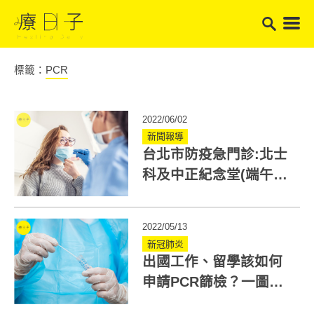
標籤：
PCR
2022/06/02
新聞報導
台北市防疫急門診:北士
科及中正紀念堂(端午不
休息):篩檢/看診/拿藥,服
務時間一覽
2022/05/13
新冠肺炎
出國工作、留學該如何
申請PCR篩檢？一圖秒
懂自費PCR採檢流程！