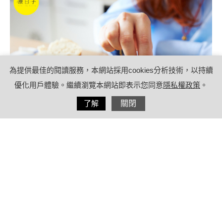
為提供最佳的閱讀服務，本網站採用cookies分析技術，以持續
優化用戶體驗。繼續瀏覽本網站即表示您同意
隱私權政策
。
分享
了解
關閉
2021/11/05
by
療日子營養特派員
內容目錄
心情不好吃什麼？想改善季節性憂鬱症
可以補充這9種營養！