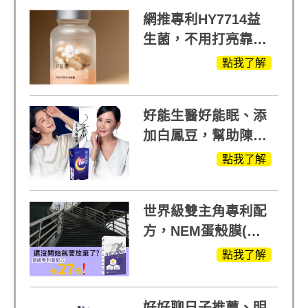
網推專利HY7714益
生菌，不用打亮靠養
出來的光
點我了解
好能生醫好能眠、添
加白鳳豆，幫助陳亞
蘭入睡的力量
點我了解
世界級雙主角專利配
方，NEM蛋殼膜(蛋
白聚醣)+UCll原裝進
點我了解
口，超越葡萄糖胺
+軟骨素
好好聊日子推薦、明