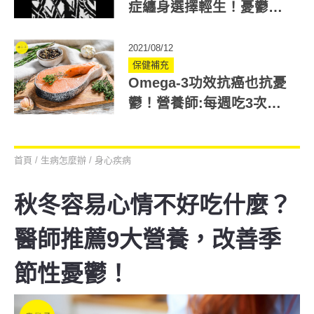
症纏身選擇輕生！憂鬱症
症狀、警訊如何及早發
現？
2021/08/12
保健補充
Omega-3功效抗癌也抗憂
鬱！營養師:每週吃3次以
上深海魚肉
首頁
/
生病怎麼辦
/
身心疾病
秋冬容易心情不好吃什麼？
醫師推薦9大營養，改善季
節性憂鬱！