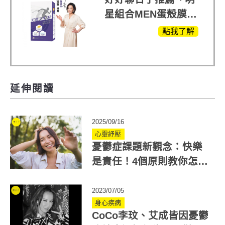
星組合MEN蛋殼膜
(蛋白聚醣)+UCII，超
點我了解
越任何市售關鍵產品
延伸閱讀
2025/09/16
心靈紓壓
憂鬱症課題新觀念：快樂
是責任！4個原則教你怎麼
快樂起來
2023/07/05
身心疾病
CoCo李玟、艾成皆因憂鬱