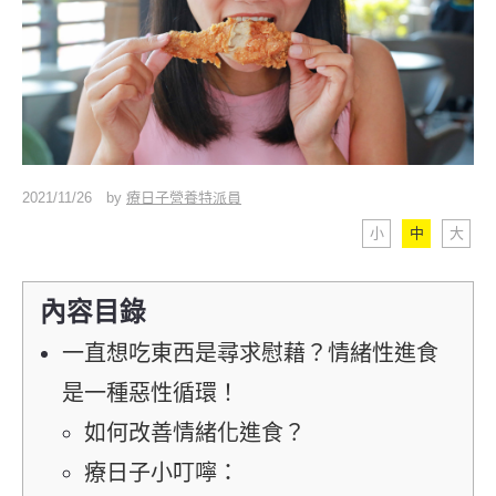
2021/11/26
by
療日子營養特派員
小
中
大
內容目錄
一直想吃東西是尋求慰藉？情緒性進食
是一種惡性循環！
如何改善情緒化進食？
療日子小叮嚀：