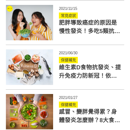
數
2021/11/15
常見症狀
肥胖導致癌症的原因是
慢性發炎！多吃5類抗發
炎食物預防肥胖4危害
2021/06/30
保健補充
維生素D食物抗發炎、提
升免疫力防新冠！依循2
吃法才有效！
2021/01/27
保健補充
感冒、變胖覺得累？身
體發炎怎麼辦？8大食物
改善發炎症狀