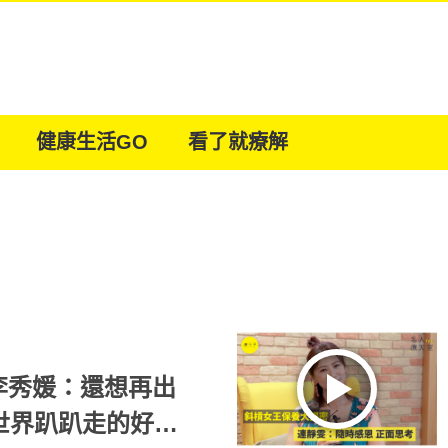
健康生活GO
看了就療解
李秀媛：還想再出
世界趴趴走的好能