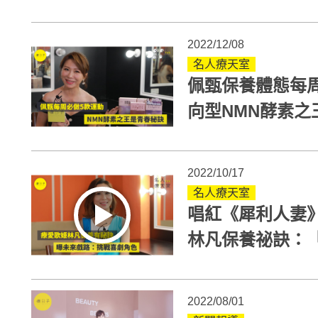
力
2022/12/08
名人療天室
佩甄保養體態每
向型NMN酵素之
2022/10/17
名人療天室
唱紅《犀利人妻》
林凡保養祕訣：
2022/08/01