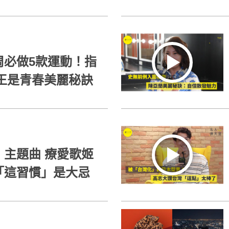
周必做5款運動！指
王是青春美麗秘訣
主題曲 療愛歌姬
「這習慣」是大忌