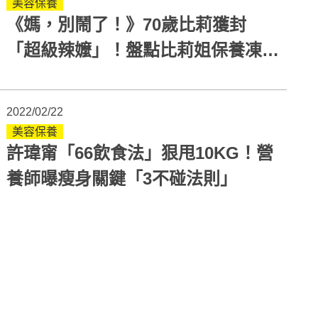
美容保養
《媽，別鬧了！》70歲比莉獲封
「超級辣嬤」！盤點比莉姐保養凍齡
秘訣
2022/02/22
美容保養
許瑋甯「66飲食法」狠甩10KG！營
養師曝瘦身關鍵「3不碰法則」