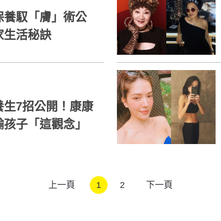
保養馭「膚」術公
家生活秘訣
養生7招公開！康康
輸孩子「這觀念」
上一頁
1
2
下一頁