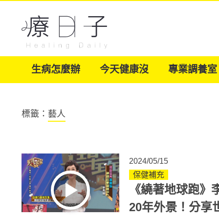
生病怎麼辦
今天健康沒
專業調養室
標籤：
藝人
2024/05/15
保健補充
《繞著地球跑》
20年外景！分享