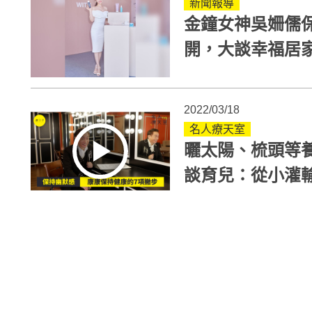
新聞報導
金鐘女神吳姍儒
開，大談幸福居
2022/03/18
名人療天室
曬太陽、梳頭等
談育兒：從小灌