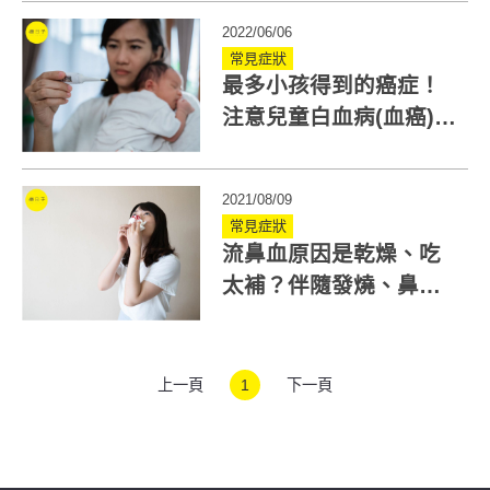
2022/06/06
常見症狀
最多小孩得到的癌症！
注意兒童白血病(血癌)5
前兆：高燒、瘀青、腹
脹、骨頭痛、臉色蒼白
2021/08/09
常見症狀
流鼻血原因是乾燥、吃
太補？伴隨發燒、鼻
塞、倦怠恐是癌症徵
兆！
上一頁
1
下一頁