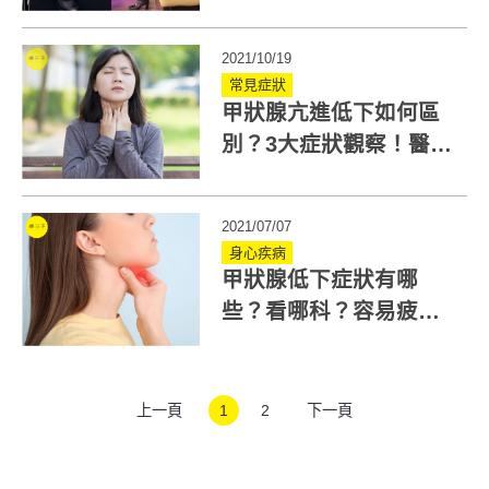
狀腺癌治療方法有哪
些？一定要開刀？
2021/10/19
常見症狀
甲狀腺亢進低下如何區
別？3大症狀觀察！醫師
解析一次懂
2021/07/07
身心疾病
甲狀腺低下症狀有哪
些？看哪科？容易疲
累、短期莫名變胖要小
心！
上一頁
1
2
下一頁