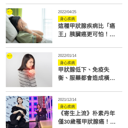
必知
2022/04/25
身心疾病
這種甲狀腺疾病比「癌
王」胰臟癌更可怕！甲
狀腺癌前兆怎麼看？
2022/01/14
身心疾病
甲狀腺低下、免疫失
衡、服藥都會造成橫紋
肌溶解！無故肌肉痠痛
愛注意
2021/12/14
身心疾病
《寄生上流》朴素丹年
僅30歲罹甲狀腺癌！甲