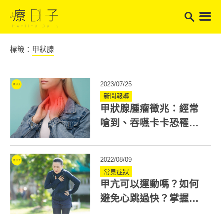
標籤：
甲狀腺
2023/07/25
新聞報導
甲狀腺腫瘤徵兆：經常
嗆到、吞嚥卡卡恐罹甲
狀腺癌？女性高危險
2022/08/09
常見症狀
甲亢可以運動嗎？如何
避免心跳過快？掌握心
率計算+3招舒緩肩頸痠