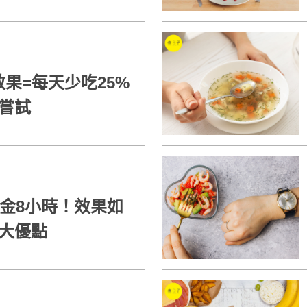
果=每天少吃25%
嘗試
黃金8小時！效果如
大優點