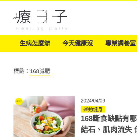
生病怎麼辦
今天健康沒
專業調養室
標籤：
168減肥
2024/04/09
運動健身
168斷食缺點有
結石、肌肉流失 