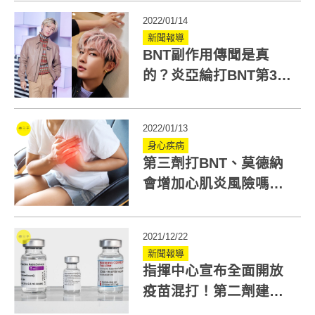
數據一次看
2022/01/14
新聞報導
BNT副作用傳聞是真
的？炎亞綸打BNT第3劑
臉紅爆「超羞副作用」
2022/01/13
身心疾病
第三劑打BNT、莫德納
會增加心肌炎風險嗎？
注意5大心肌炎症狀！
2021/12/22
新聞報導
指揮中心宣布全面開放
疫苗混打！第二劑建議
打哪款？ACIP這樣說