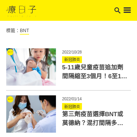
標籤：
BNT
2022/10/28
新冠肺炎
5-11歲兒童疫苗追加劑
間隔縮至3個月！6至11
歲有望打次世代
2022/01/14
新冠肺炎
第三劑疫苗選擇BNT或
莫德納？混打間隔多
久？副作用為何？完整