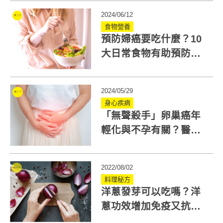
解答
2024/06/12
食物營養
預防婦癌要吃什麼？10
大日常食物有助預防乳
癌、子宮頸癌、卵巢癌
2024/05/29
身心疾病
「無聲殺手」卵巢癌年
輕化與不孕有關？醫列5
危險因子！卵巢癌檢查
項目有哪些？
2022/08/02
料理秘方
洋蔥發芽可以吃嗎？洋
蔥功效增加免疫又抗癌
這樣保存與料理營養不