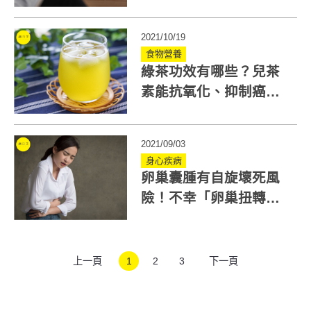
哪些項目？醫詳解5大重
點
2021/10/19
食物營養
綠茶功效有哪些？兒茶
素能抗氧化、抑制癌細
胞！營養師教你怎麼喝
2021/09/03
身心疾病
卵巢囊腫有自旋壞死風
險！不幸「卵巢扭轉」
致下腹痛須緊急就醫
上一頁
1
2
3
下一頁