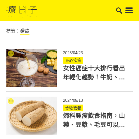
標籤：
婦癌
2025/04/23
身心疾病
女性癌症十大排行看出
年輕化趨勢！牛奶、啤
酒吃出癌症體質？
2024/09/18
食物營養
婦科腫瘤飲食指南，山
藥、豆漿、毛豆可以吃
嗎？羅珮琳中醫師一次