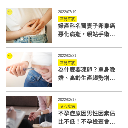
流失！
2022/07/19
常見症狀
婦產科名醫妻子卵巢癌
惡化病逝，親站手術台
落男兒淚！如何提升卵
巢癌治癒率？
2022/03/21
常見症狀
為什麼要凍卵？單身晚
婚、高齡生產趨勢增
加，都是考慮凍卵原因
2022/02/17
身心疾病
不孕症原因男性因素佔
比不低！不孕檢查會做