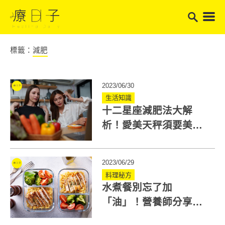
標籤：
減肥
2023/06/30
生活知識
十二星座減肥法大解
析！愛美天秤須要美美
瘦身、獅子座需要關注
度
2023/06/29
料理秘方
水煮餐別忘了加
「油」！營養師分享健
康水煮餐食譜：輕鬆學