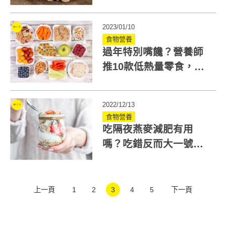
血管疾病風險！還能壯
陽？
2023/01/10
食物營養
過年特別嘴饞？營養師
推10款低熱量零食，搭
配「這件事」不怕胖！
2022/12/13
食物營養
吃隔夜燕麥減肥有用
嗎？吃錯反而大一號！
營養師：麥片、配料選
擇很重要
上一頁
1
2
3
4
5
下一頁