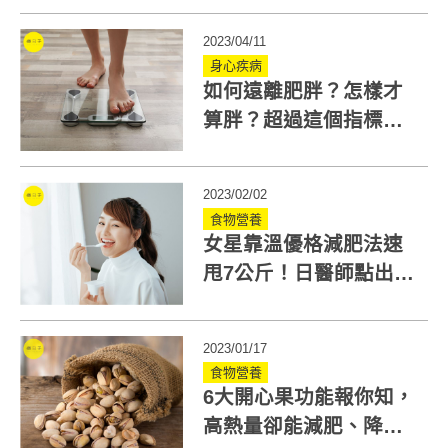
2023/04/11
身心疾病
如何遠離肥胖？怎樣才
算胖？超過這個指標就
要注意了！
2023/02/02
食物營養
女星靠溫優格減肥法速
甩7公斤！日醫師點出3
重點：優格微溫可加強
代謝
2023/01/17
食物營養
6大開心果功能報你知，
高熱量卻能減肥、降心