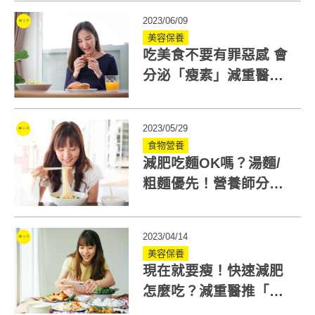
會食物替換公式
2023/06/09
美容保養
吃美食不要有罪惡感 會
分泌「瘦素」減重醫認
證：罪惡食物有時利於
減肥
2023/05/29
食物營養
減肥吃麵OK嗎？湯麵/
粗麵優先！營養師分享
11種湯麵熱量排行榜
2023/04/14
美容保養
現在就要瘦！快速減肥
怎麼吃？減重醫推「油
脂輕斷食」降復胖風險