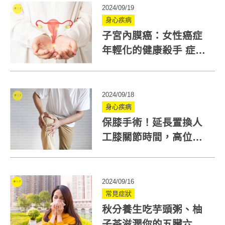
2024/09/19
身心疾病
子宮內膜癌：女性癌症
年輕化的健康殺手 症
狀、成因一次瞭解
2024/09/18
身心疾病
保膝手術！延長置換人
工膝關節時間，高位脛
骨截骨矯正手術是什
麼？
2024/09/16
常見症狀
秋分養生吃芋頭粥、柚
子茶滋潤你的五臟六