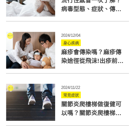
流行性感冒一次了解？
病毒型態、症狀、傳染
途徑與一般感冒差異
2024/12/04
身心疾病
麻疹會傳染嗎？麻疹傳
染途徑從飛沫!出疹前後
4天都具傳染力
2024/11/22
常見症狀
關節炎爬樓梯做復健可
以嗎？關節炎爬樓梯適
合那些人？注意事項一
次看！