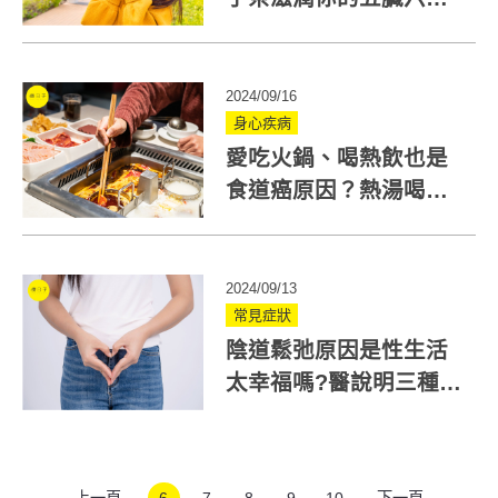
腑！中醫：把握秋分調
理時機
2024/09/16
身心疾病
愛吃火鍋、喝熱飲也是
食道癌原因？熱湯喝太
「快」風險增2倍！
2024/09/13
常見症狀
陰道鬆弛原因是性生活
太幸福嗎?醫說明三種主
要可能成因
上一頁
6
7
8
9
10
下一頁