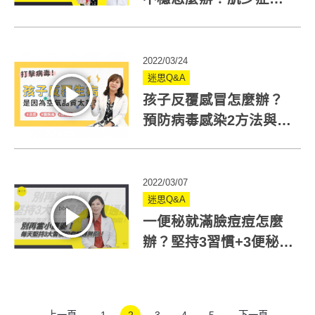
何改善謹記2重點
2022/03/24
迷思Q&A
孩子反覆感冒怎麼辦？
預防病毒感染2方法與室
內空氣是關鍵
2022/03/07
迷思Q&A
一便秘就滿臉痘痘怎麼
辦？堅持3習慣+3便秘穴
道幫你擺脫便秘
上一頁
1
2
3
4
5
下一頁