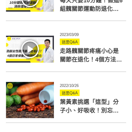
每天只要10分鐘！做這6
組髖關節運動防退化！3
動作會痛要小心
2023/03/09
迷思Q&A
走路髖關節疼痛小心是
關節在退化！4個方法日
常保養髖關節
2022/10/26
迷思Q&A
葉黃素挑選「這型」分
子小、好吸收！別忘記
「內服外用」全方位護
眼