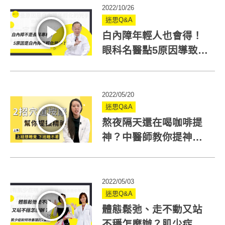
2022/10/26
迷思Q&A
白內障年輕人也會得！
眼科名醫點5原因導致年
輕型白內障
2022/05/20
迷思Q&A
熬夜隔天還在喝咖啡提
神？中醫師教你提神穴
道趕走瞌睡蟲！
2022/05/03
迷思Q&A
體態鬆弛、走不動又站
不穩怎麼辦？肌少症如