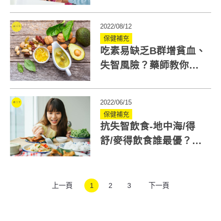
別？醫師：注意長者情
緒與睡眠
2022/08/12
保健補充
吃素易缺乏B群增貧血、
失智風險？藥師教你用
食物預防
2022/06/15
保健補充
抗失智飲食-地中海/得
舒/麥得飲食誰最優？醫
師：難以控制嘴巴的人
選麥得
上一頁
1
2
3
下一頁