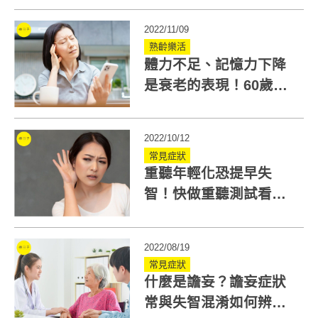
5大準備
2022/11/09
熟齡樂活
體力不足、記憶力下降
是衰老的表現！60歲健
康問題有哪些？
2022/10/12
常見症狀
重聽年輕化恐提早失
智！快做重聽測試看聽
力是否退化？5原則預防
聽損
2022/08/19
常見症狀
什麼是譫妄？譫妄症狀
常與失智混淆如何辨