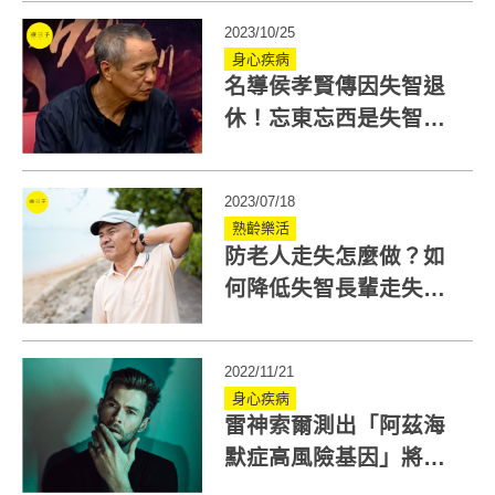
2023/10/25
身心疾病
名導侯孝賢傳因失智退
休！忘東忘西是失智症
症狀嗎？老化/失智怎麼
分辨？
2023/07/18
熟齡樂活
防老人走失怎麼做？如
何降低失智長輩走失機
率？快看走失協尋「三
不六要」
2022/11/21
身心疾病
雷神索爾測出「阿茲海
默症高風險基因」將息
影！面對失智症前兆 需