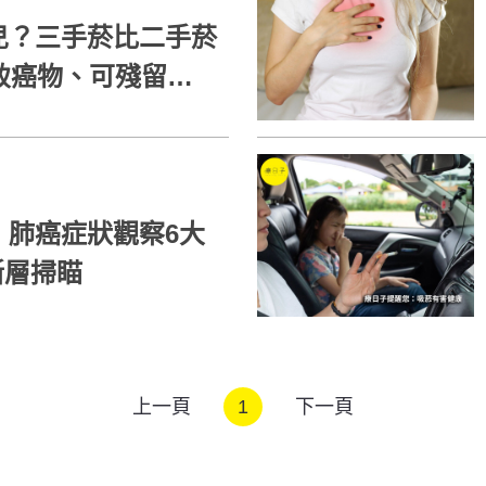
兒？三手菸比二手菸
致癌物、可殘留室
！肺癌症狀觀察6大
做斷層掃瞄
上一頁
1
下一頁