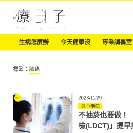
生病怎麼辦
今天健康沒
專業調養室
標籤：
肺癌
2023/11/29
身心疾病
不抽菸也要做！
檢(LDCT)」提