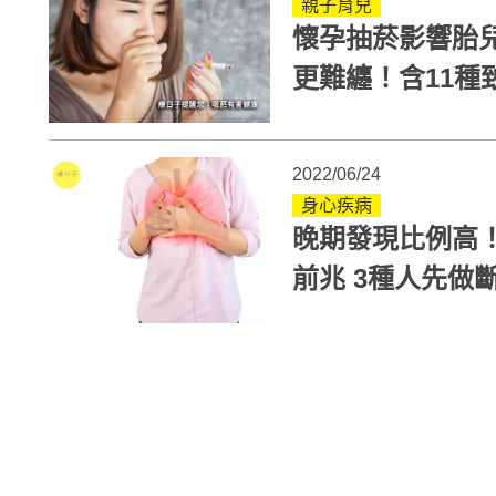
親子育兒
懷孕抽菸影響胎
更難纏！含11種
內6個月
2022/06/24
身心疾病
晚期發現比例高
前兆 3種人先