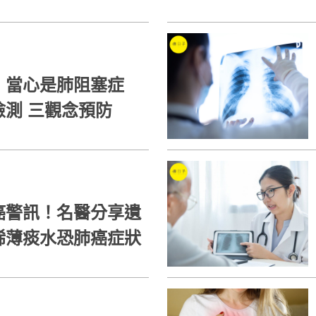
，當心是肺阻塞症
狀！一分鐘自我檢測 三觀念預防
癌警訊！名醫分享遺
稀薄痰水恐肺癌症狀