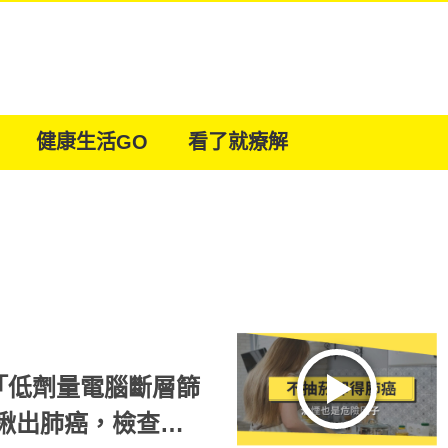
健康生活GO
看了就療解
「低劑量電腦斷層篩
早揪出肺癌，檢查前