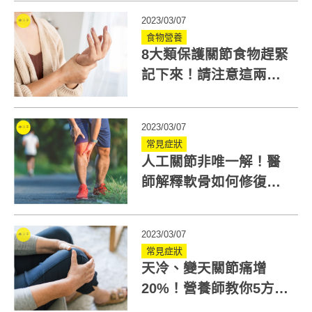
2023/03/07
食物營養
8大類保護關節食物趕緊
記下來！請注意這兩項
禁忌要避免
2023/03/07
常見症狀
人工關節非唯一解！醫
師解釋軟骨如何修復？
新技術怎麼治退化性關
節炎
2023/03/07
常見症狀
天冷、變天關節痛增
20%！營養師教你5方法
舒緩還可多吃這6種食物