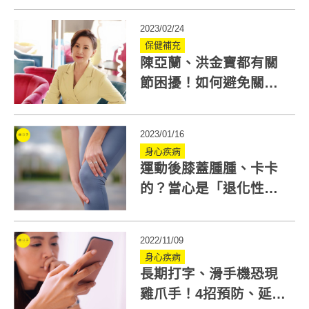
2023/02/24
保健補充
陳亞蘭、洪金寶都有關
節困擾！如何避免關節
疼痛？5位名人分享
2023/01/16
身心疾病
運動後膝蓋腫腫、卡卡
的？當心是「退化性」
半月板破裂！醫說明6種
治療方式
2022/11/09
身心疾病
長期打字、滑手機恐現
雞爪手！4招預防、延緩