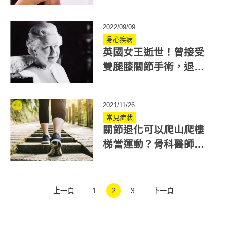
手指退化性關節炎
2022/09/09
身心疾病
英國女王逝世！曾接受
雙腿膝關節手術，退化
性關節炎如何避免？了
解6大危險因子
2021/11/26
常見症狀
關節退化可以爬山爬樓
梯當運動？骨科醫師分
析5種人不適合
上一頁
1
2
3
下一頁