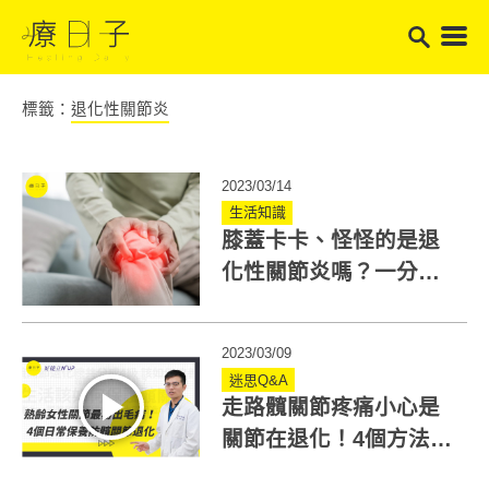
標籤：
退化性關節炎
2023/03/14
生活知識
膝蓋卡卡、怪怪的是退
化性關節炎嗎？一分鐘
測出你的「膝蓋過勞」
指數
2023/03/09
迷思Q&A
走路髖關節疼痛小心是
關節在退化！4個方法日
常保養髖關節