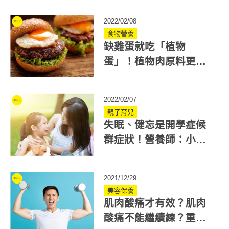
2022/02/08
食物營養
缺雞蛋就吃「植物
蛋」！植物肉原料更多
元、環保，製程有台灣
之光！
2022/02/07
親子育兒
失眠、健忘是開學症候
群症狀！營養師：小孩
收心要攝取5營養+曬太
陽
2021/12/29
美容保養
肌肉酸痛才有效？肌肉
酸痛不能繼續練？重訓