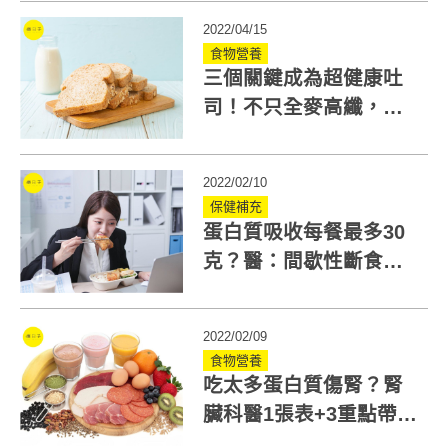
2022/04/15
食物營養
三個關鍵成為超健康吐
司！不只全麥高纖，未
來的吐司還能補蛋白質
2022/02/10
保健補充
蛋白質吸收每餐最多30
克？醫：間歇性斷食
「多量少餐」仍能增肌
2022/02/09
食物營養
吃太多蛋白質傷腎？腎
臟科醫1張表+3重點帶你
避開「高磷陷阱」