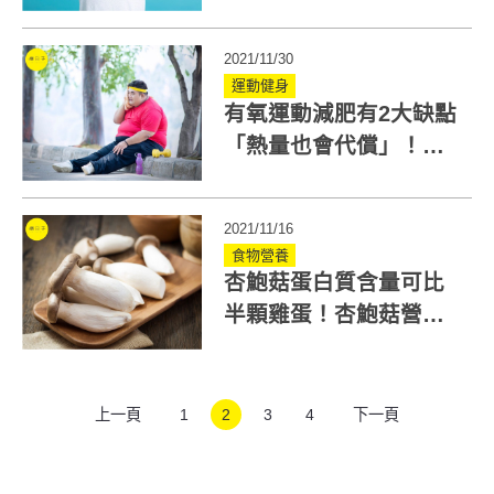
醫師重塑2大健身觀念
2021/11/30
運動健身
有氧運動減肥有2大缺點
「熱量也會代償」！減
重醫推薦3高效運動
2021/11/16
食物營養
杏鮑菇蛋白質含量可比
半顆雞蛋！杏鮑菇營養
多，有減肥、護心5大功
效
上一頁
1
2
3
4
下一頁