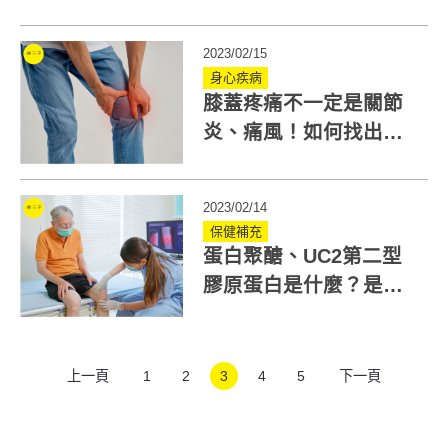
靠「它」創造行動好能
力
2023/02/15
身心疾病
膝蓋疼痛不一定是關節
炎、痛風！如何找出膝
蓋痛原因？兩步驟判斷
2023/02/14
保健補充
蛋白聚醣、UC2第二型
膠原蛋白是什麼？是關
節軟骨的材料？關節炎
患者快來看
上一頁
1
2
3
4
5
下一頁