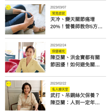
2023/03/07
常見症狀
天冷、變天關節痛增
20%！營養師教你5方法
舒緩還可多吃這6種食物
2023/02/24
保健補充
陳亞蘭、洪金寶都有關
節困擾！如何避免關節
疼痛？5位名人分享
2023/02/22
名人療天室
武打、吊鋼絲欠保養？
陳亞蘭：人到一定年紀
別虧待自己！