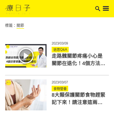
標籤：
關節
2023/03/09
迷思Q&A
走路髖關節疼痛小心是
關節在退化！4個方法日
常保養髖關節
2023/03/07
食物營養
8大類保護關節食物趕緊
記下來！請注意這兩項
禁忌要避免