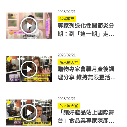
2023/02/21
保健補充
專家列退化性關節炎分
期：到「這一期」走不
了路 正確保養跟喀喀聲
說再見
2023/02/21
名人療天室
購物專家曹馨月產後調
理分享 維持無限靈活力
從年輕做起
2023/02/21
名人療天室
「讓好產品站上國際舞
台」食品業專家陳彥安