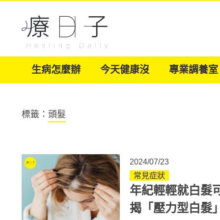
生病怎麼辦
今天健康沒
專業調養室
標籤：
頭髮
2024/07/23
常見症狀
年紀輕輕就白髮
揭「壓力型白髮