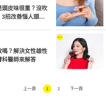
是頭皮味很重？沒吹
！3招改善惱人頭臭
效嗎？解決女性雄性
膚科醫師來解答
上一頁
1
2
下一頁