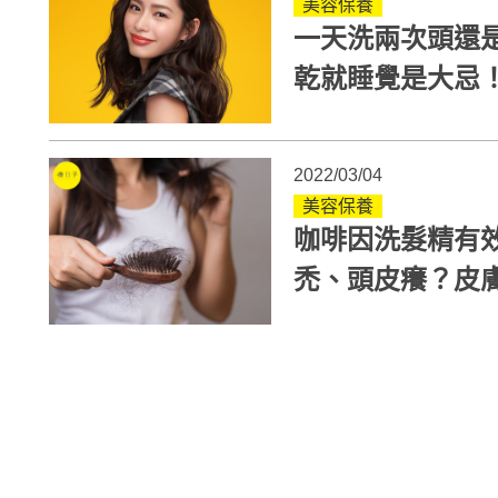
美容保養
一天洗兩次頭還
乾就睡覺是大忌
味
2022/03/04
美容保養
咖啡因洗髮精有
禿、頭皮癢？皮